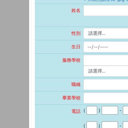
姓名
性別
生日
服務學校
職稱
畢業學校
(
)
-
電話
(
)
-