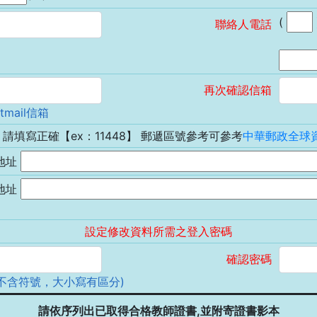
(
聯絡人電話
再次確認信箱
tmail信箱
請填寫正確【ex：11448】 郵遞區號參考可參考
中華郵政全球
地址
地址
設定修改資料所需之登入密碼
確認密碼
(不含符號，大小寫有區分)
請依序列出已取得合格教師證書,並附寄證書影本