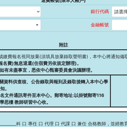
退費帳號(限本人帳戶)
銀行代碼
請選擇.
金融帳號
附註
完成繳費報名視同放棄(須填具放棄錄取聲明書)，本中心將通知備
報名費)無息退還(住宿費另依規定辦理)。
如有未盡事宜，悉依中心甄審委員會決議辦理。
相關資料供查核、公告錄取與報到及錄取後轉入本中心學
告知。
名文件通訊寄件至本中心。郵寄地址:以掛號郵寄116
 學思樓 教師研習中心收。
_______________科 口 專任 口 代理 口 代課 口 兼任 合