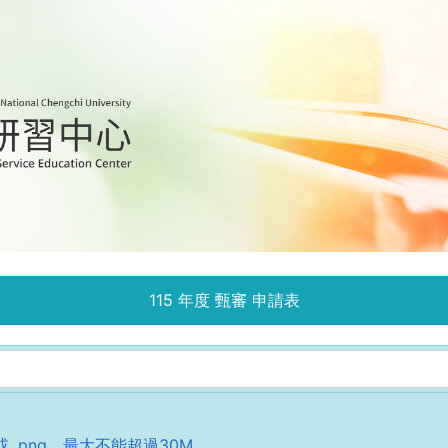
115
年度
甄審 申請表
 或 .png，最大不能超過30M