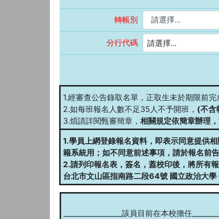
轉帳別
分行代碼
請選擇...
1.經審查公告錄取名單，正取生未於期限前
2.如每班報名人數不足35人不予開班，
(不含
3.煩請詳閱甄審簡章，
相關規定依簡章辦理，
1.學員上網登錄報名資料，即表示同意提供
籍系統用；如不同意前述事項，請於報名前
2.請列印報名表，簽名，蓋校印後，將所有報
台北市文山區指南路二段64號 國立政治大學
_________________該員目前在本校擔任_