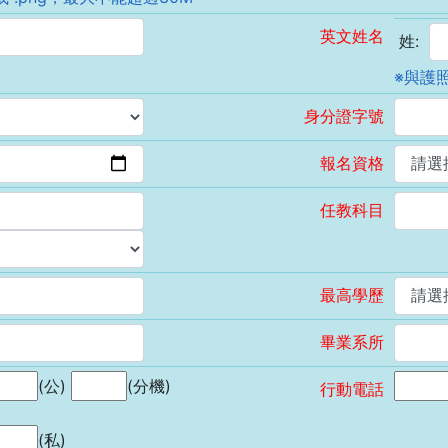
英文姓名
姓:
※與護照
身分證字號
報名資格
任教科目
最高學歷
畢業系所
(公)
(分機)
行動電話
(私)