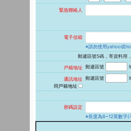
緊急聯絡人
電子信箱
※請勿使用yahoo或ho
郵遞區號5碼，寄資料用，
郵遞區號
戶籍地址
郵遞區號
通訊地址
同戶籍地址
密碼設定
※長度為8~12英數字