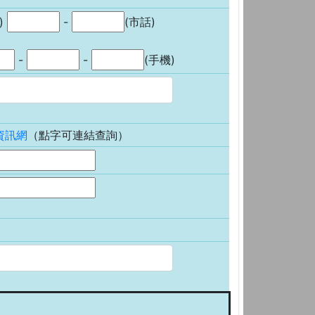
)
-
(市話)
-
-
(手機)
資訊網
（點字可連結查詢）